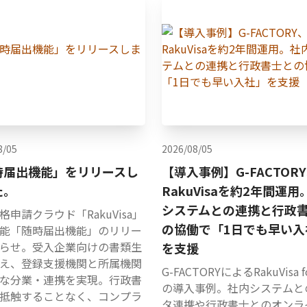
8/05
2026/08/05
時届出機能」をリリースし
【導入事例】G-FACTOR
た。
RakuVisaを約2年間運
システムとの連携と行政
格申請クラウド「RakuVisa」
の協働で「1日でも早い入
能「随時届出機能」のリリー
らせ。受入企業向けの書類生
を支援
え、登録支援機関と所属機関
G-FACTORYによるRakuVisa f
な分業・連携を実現。行政書
の導入事例。社内システムと
抵触することなく、コンプラ
タ連携や行政書士とのオンラ