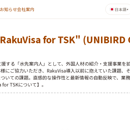
お知らせ
会社案内
日本語
▾
"RakuVisa for TSK" (UNIBIRD C
開を支援する「水先案内人」として、外国人材の紹介・支援事業を
ご協力いただき、RakuVisa導入以前に抱えていた課題、そし
いての課題。直感的な操作性と最新情報の自動反映で、業務効率
for TSKについて】。