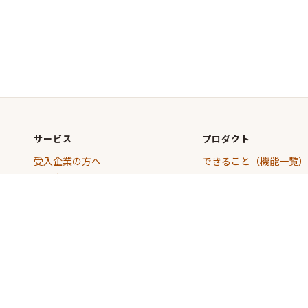
サービス
プロダクト
受入企業の方へ
できること（機能一覧）
登録支援機関の方へ
コンプライアンス
行政書士の方へ
登録支援機関向けガイド
外国人の方へ
RakuVisa Academy
RakuVisa School
個人情