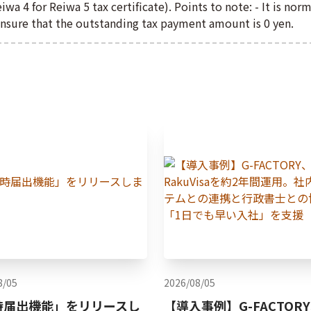
eiwa 4 for Reiwa 5 tax certificate). Points to note: - It is norma
Ensure that the outstanding tax payment amount is 0 yen.
8/05
2026/08/05
時届出機能」をリリースし
【導入事例】G-FACTOR