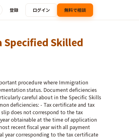
登録
ログイン
無料で相談
 Specified Skilled
 important procedure where Immigration
plementation status. Document deficiencies
ticularly careful about in the Specific Skills
on deficiencies: - Tax certificate and tax
 slip does not correspond to the tax
l year obtainable at the time of application
 most recent fiscal year with all payment
cal year corresponding to the tax certificate