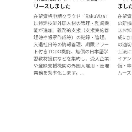
リースしました
まし
在留資格申請クラウド「RakuVisa」
在留資
に特定技能外国人材の管理・監督機
の新機
能が追加。義務的支援（支援実施管
スお知
理簿や帳票作成等）の記録・管理、
成に加
入退社日等の情報管理、期限アラー
の適切
ト付きTODO機能、無償の日本語学
士法に
習教材提供などを集約し、受入企業
イアン
や登録支援機関の外国人雇用・管理
備・申
業務を効率化します。...
ムーズ