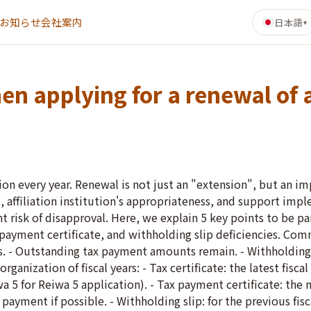
お知らせ
会社案内
日本語
▾
en applying for a renewal of a
ation every year. Renewal is not just an "extension", but an
, affiliation institution's appropriateness, and support im
 risk of disapproval. Here, we explain 5 key points to be par
x payment certificate, and withholding slip deficiencies. Comm
ars. - Outstanding tax payment amounts remain. - Withholding
anization of fiscal years: - Tax certificate: the latest fisca
eiwa 5 for Reiwa 5 application). - Tax payment certificate: the
l payment if possible. - Withholding slip: for the previous fis