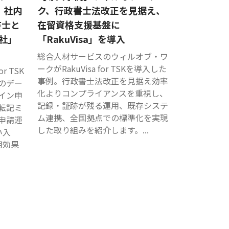
用。社内
ク、行政書士法改正を見据え、
書士と
在留資格支援基盤に
社」
「RakuVisa」を導入
総合人材サービスのウィルオブ・ワ
ークがRakuVisa for TSKを導入した
or TSK
事例。行政書士法改正を見据え効率
のデー
化よりコンプライアンスを重視し、
イン申
記録・証跡が残る運用、既存システ
転記ミ
ム連携、全国拠点での標準化を実現
申請運
した取り組みを紹介します。...
い入
用効果