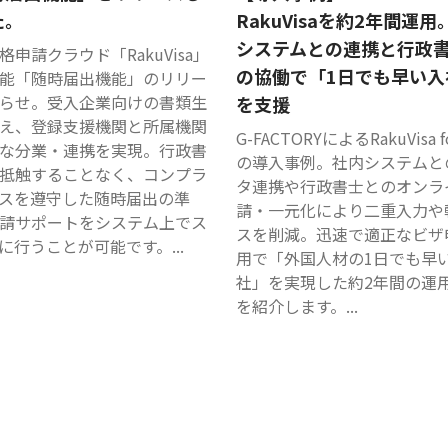
た。
RakuVisaを約2年間運
システムとの連携と行政
格申請クラウド「RakuVisa」
の協働で「1日でも早い入
能「随時届出機能」のリリー
らせ。受入企業向けの書類生
を支援
え、登録支援機関と所属機関
G-FACTORYによるRakuVisa f
な分業・連携を実現。行政書
の導入事例。社内システムと
抵触することなく、コンプラ
タ連携や行政書士とのオンラ
スを遵守した随時届出の準
請・一元化により二重入力や
請サポートをシステム上でス
スを削減。迅速で適正なビザ
に行うことが可能です。...
用で「外国人材の1日でも早
社」を実現した約2年間の運
を紹介します。...